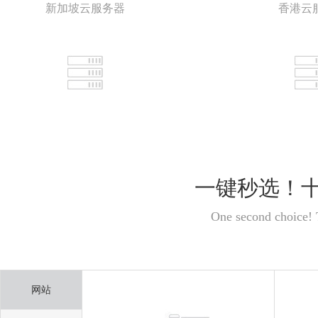
新加坡云服务器
香港云
一键秒选！十
One second choice! T
网站