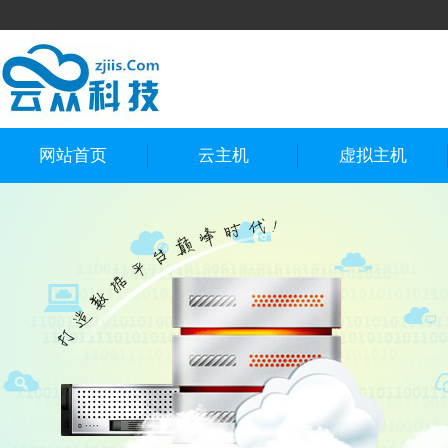
网站首页
云主机
虚拟主机